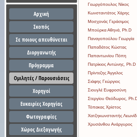
Γεωργόπουλος Νίκος
Αρχική
Κωνσταντάτος Χάρης
Μοσχονάς Γεράσιμος
Σκοπός
Μπούρκα Αθηνά, Ph.D
Σε ποιους απευθύνεται
Παναγοπούλου Γεωργία
Παπαδάτος Κώστας
Διοργανωτής
Παπαντωνίου Πόπη
Πρόγραμμα
Πατρίκιος Αντώνης, Ph.D
Πρίντεζης Άγγελος
Ομιλητές / Παρουσιάσεις
Σιάφης Γεώργιος
Χορηγοί
Σιουγλέ Ευφροσύνη
Στεργίου Θεόδωρος, Ph.
Ευκαιρίες Χορηγίας
Τόπακας Χρίστος
Φωτογραφίες
Χατζηκωνσταντής Λεωνίδ
Χρυσάνθου Ανάργυρος
Χώρος Διεξαγωγής