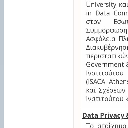
University κ
in Data Comm
στον Εσωτ
Συμμόρφωση
Ασφάλεια Πλ
Διακυβέρνη
περιστατικ
Government &
Ινστιτούτο
(ISACA Athen
και Σχέσεων
Ινστιτούτου 
Data Privacy 
Tο στοίχημα 