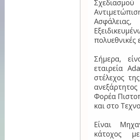
Σχεδιασμο
Αντιμετώπι
Ασφάλειας,
Εξειδικευμέν
πολυεθνικές 
Σήμερα, είν
εταιρεία Ad
στέλεχος τη
ανεξάρτητος
Φορέα Πιστοπ
και στο Τεχν
Είναι Μηχα
κάτοχος με