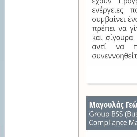
έχουν προγ
ενέργειες 
συμβαίνει έν
πρέπει να γ
και σίγουρα 
αντί να π
συνεννοηθείτε
Μαγουλάς Γεώ
Group BSS (Bus
Compliance Ma