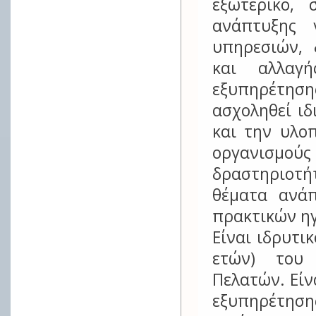
εξωτερικό, 
ανάπτυξης 
υπηρεσιών, 
και αλλαγή
εξυπηρέτηση
ασχοληθεί ιδ
και την υλο
οργανισμούς
δραστηριοτ
θέματα ανά
πρακτικών ηγ
Είναι ιδρυτι
ετών) του 
Πελατών. Είν
εξυπηρέτησ