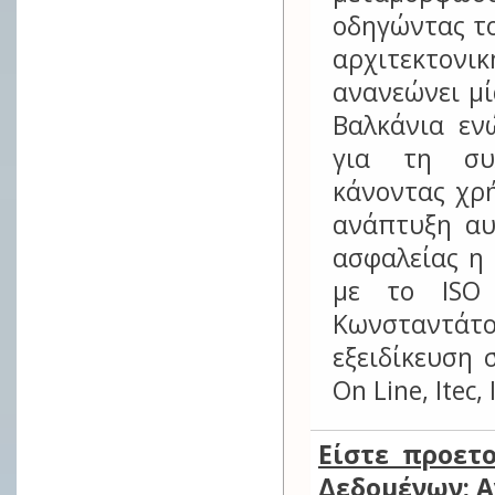
οδηγώντας το
αρχιτεκτον
ανανεώνει μ
Βαλκάνια εν
για τη συλ
κάνοντας χρ
ανάπτυξη αυ
ασφαλείας η
με το ISO 
Κωνσταντάτ
εξειδίκευση 
On Line, Itec
Είστε προετ
Δεδομένων; 