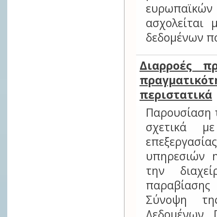
ευρωπαϊκώ
ασχολείται
δεδομένων πο
Διαρροές π
πραγματικό
περιστατικά
Παρουσίαση τ
σχετικά μ
επεξεργασί
υπηρεσιών η
την διαχε
παραβίασης
Σύνοψη τη
Δεδομένων 