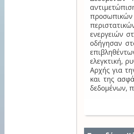
αντιμετώπι
προσωπικών
περιστατικώ
ενεργειών σ
οδήγησαν στ
επιβληθέντω
ελεγκτική, ρ
Αρχής για τ
και της ασφ
δεδομένων, π