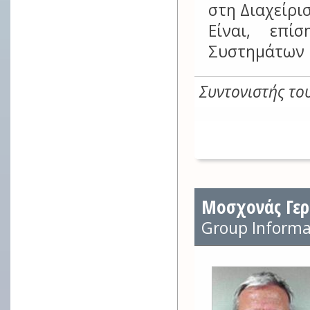
στη Διαχείρι
Είναι, επί
Συστημάτων Π
Συντονιστής το
Μοσχονάς Γερ
Group Informat