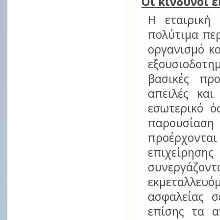
Οι κίνδυνοι 
Η εταιρική
πολύτιμα περ
οργανισμό κ
εξουσιοδοτη
βασικές πρ
απειλές και
εσωτερικό ό
παρουσίαση
προέρχοντα
επιχείρησ
συνεργάζοντα
εκμεταλλευό
ασφαλείας σ
επίσης τα 