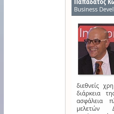
Παπαδάτος Κ
Business Deve
διεθνείς χρ
διάρκεια τ
ασφάλεια π
μελετών Δ