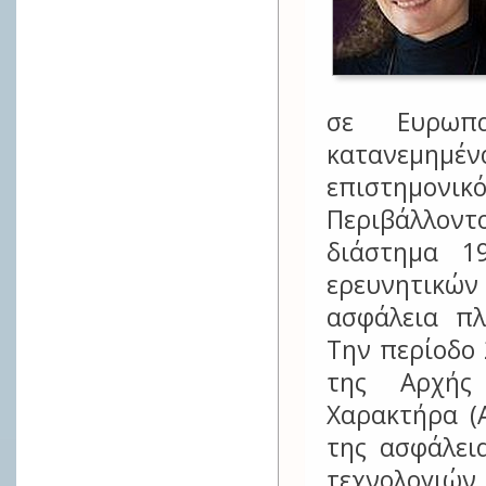
σε Ευρωπα
κατανεμημέν
επιστημονικ
Περιβάλλον
διάστημα 1
ερευνητικών
ασφάλεια π
Την περίοδο
της Αρχής
Χαρακτήρα (
της ασφάλει
τεχνολογιών